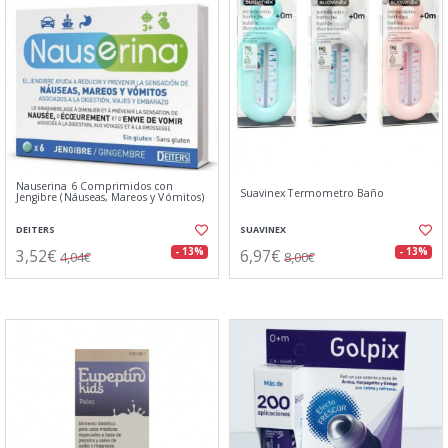
Nauserina 6 Comprimidos con
Suavinex Termometro Baño
Jengibre (Náuseas, Mareos y Vómitos)
DEITERS
SUAVINEX
3,52€
6,97€
- 13%
- 13%
4,04€
8,00€