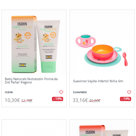
Baby Naturals Nutraisdin Pomada
Suavinex Vajilla Infantil Niña 6m
Del Pañal Regene
ISDIN
SUAVINEX
10,30€
33,16€
- 19%
- 19%
12,78€
40,86€