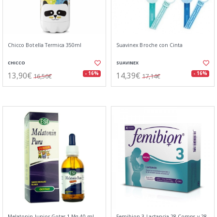
Chicco Botella Termica 350ml
Suavinex Broche con Cinta
CHICCO
SUAVINEX
13,90€
14,39€
- 16%
- 16%
16,56€
17,14€
Melatonin Junior Gotas 1 Mg 40 ml
Femibion 3 Lactancia 28 Comps y 28