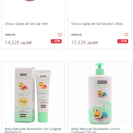
Chicco Gafas de Sol Lila +0m
Chicco Gafas de Sol Azules 5 Años
CHICCO
CHICCO
14,32€
15,32€
- 22%
- 21%
18,30€
19,45€
Baby Naturals Nutraisdin Gel Gingival
Baby Naturals Nutraisdin Loción
Primeros D
Corporal 750 ml