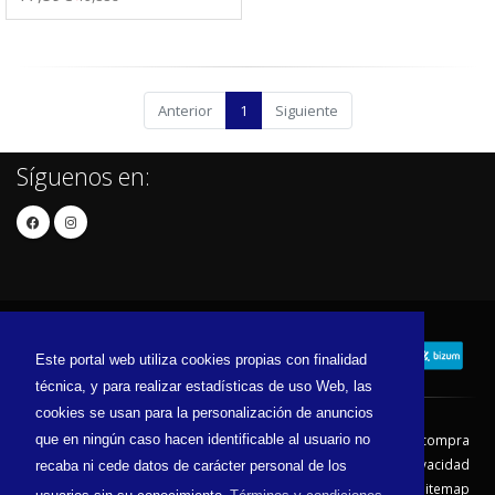
Anterior
1
Siguiente
Síguenos en:
Este portal web utiliza cookies propias con finalidad
técnica, y para realizar estadísticas de uso Web, las
cookies se usan para la personalización de anuncios
que en ningún caso hacen identificable al usuario no
Contacto
Aviso Legal
Condiciones de compra
Política de envíos
Política de devolución
Política de Privacidad
recaba ni cede datos de carácter personal de los
Política de Cookies
Sitemap