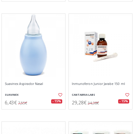
Suavinex Aspirador Nasal
Inmunoferon Junior Jarabe 150 ml
SUAVINEX
CANTABRIA LABS
6,43€
29,28€
- 15%
- 15%
7,55€
34,38€