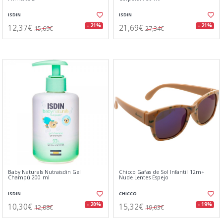
ISDIN
ISDIN
12,37€
21,69€
- 21%
- 21%
15,69€
27,34€
Baby Naturals Nutraisdin Gel
Chicco Gafas de Sol Infantil 12m+
Champú 200 ml
Nude Lentes Espejo
ISDIN
CHICCO
10,30€
15,32€
- 20%
- 19%
12,88€
19,03€