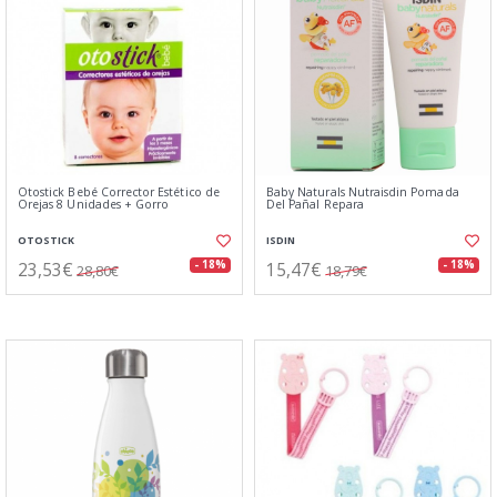
Otostick Bebé Corrector Estético de
Baby Naturals Nutraisdin Pomada
Orejas 8 Unidades + Gorro
Del Pañal Repara
OTOSTICK
ISDIN
23,53€
15,47€
- 18%
- 18%
28,80€
18,79€