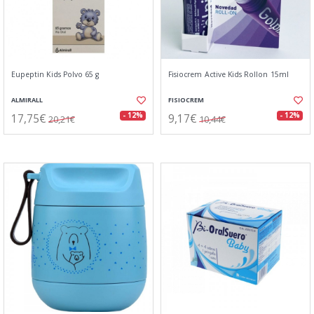
Eupeptin Kids Polvo 65 g
Fisiocrem Active Kids Rollon 15ml
ALMIRALL
FISIOCREM
17,75€
9,17€
- 12%
- 12%
20,21€
10,44€