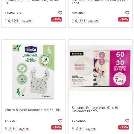
Esi
Caps
TREPAT DIET
FEMIBION
14,18€
24,03€
- 16%
- 16%
16,89€
28,62€
Suavinex Protegesenos 60 + 30
Chicco Babero Monouso Eco 36 Uds
Unidades Promo
CHICCO
SUAVINEX
9,20€
9,49€
- 16%
- 15%
10,92€
11,22€