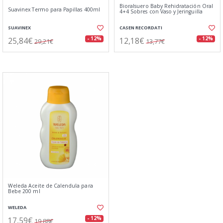
Bioralsuero Baby Rehidratación Oral
Suavinex Termo para Papillas 400ml
4+4 Sobres con Vaso y Jeringuilla
SUAVINEX
CASEN RECORDATI
25,84€
12,18€
- 12%
- 12%
29,21€
13,77€
Weleda Aceite de Calendula para
Bebe 200 ml
WELEDA
17,59€
- 12%
19,88€