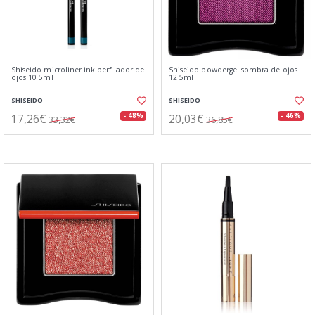
Shiseido microliner ink perfilador de
Shiseido powdergel sombra de ojos
ojos 10 5ml
12 5ml
SHISEIDO
SHISEIDO
17,26€
20,03€
- 48%
- 46%
33,32€
36,85€