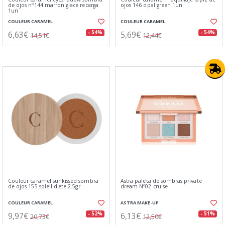
de ojos nº144 marron glace recarga
ojos 146 opal green 1un
1un
COULEUR CARAMEL
COULEUR CARAMEL
6,63€
5,69€
- 54%
- 54%
14,51€
12,44€
Couleur caramel sunkissed sombra
Astra paleta de sombras private
de ojos 155 soleil d'ete 2.5gr
dream Nº02 cruise
COULEUR CARAMEL
ASTRA MAKE-UP
9,97€
6,13€
- 52%
- 51%
20,73€
12,50€