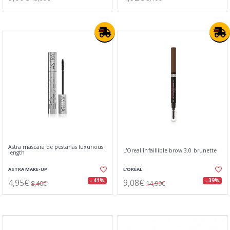
Astra mascara de pestañas luxurious
L'Oreal Infaillible brow 3.0 brunette
length
ASTRA MAKE-UP
L'ORÉAL
4,95€
9,08€
- 41%
- 39%
8,40€
14,99€