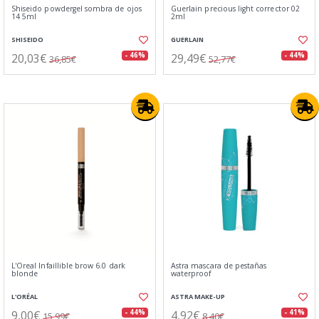
Shiseido powdergel sombra de ojos
Guerlain precious light corrector 02
14 5ml
2ml
SHISEIDO
GUERLAIN
20,03€
29,49€
- 46%
- 44%
36,85€
52,77€
L'Oreal Infaillible brow 6.0 dark
Astra mascara de pestañas
blonde
waterproof
L'ORÉAL
ASTRA MAKE-UP
9,00€
4,92€
- 44%
- 41%
15,99€
8,40€