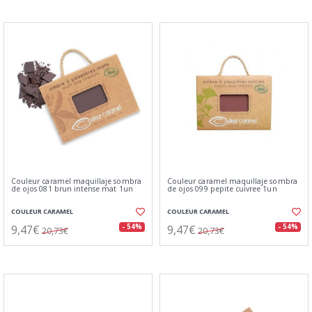
Couleur caramel maquillaje sombra
Couleur caramel maquillaje sombra
de ojos 081 brun intense mat 1un
de ojos 099 pepite cuivree 1un
COULEUR CARAMEL
COULEUR CARAMEL
9,47€
9,47€
- 54%
- 54%
20,73€
20,73€