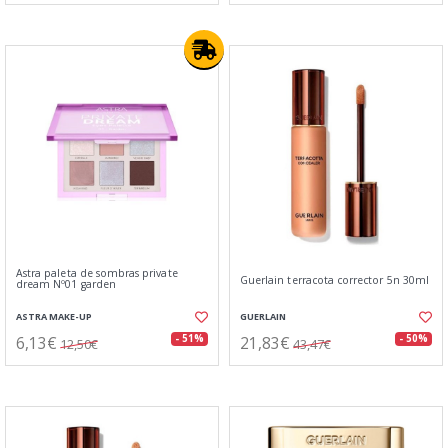
Astra paleta de sombras private
Guerlain terracota corrector 5n 30ml
dream Nº01 garden
ASTRA MAKE-UP
GUERLAIN
6,13€
21,83€
- 51%
- 50%
12,50€
43,47€