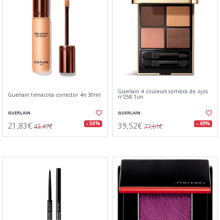
Guerlain 4 couleurs sombra de ojos
Guerlain terracota corrector 4n 30ml
nº258 1un
GUERLAIN
GUERLAIN
21,83€
39,52€
- 50%
- 49%
43,47€
77,61€