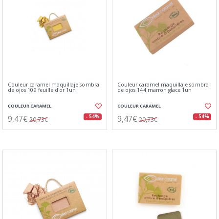
Couleur caramel maquillaje sombra
Couleur caramel maquillaje sombra
de ojos 109 feuille d'or 1un
de ojos 144 marron glace 1un
COULEUR CARAMEL
COULEUR CARAMEL
9,47€
9,47€
- 54%
- 54%
20,73€
20,73€