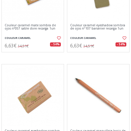
Couleur caramel mate sombra de
Couleur caramel eyeshadow sombra
ojos nº057 sable dore recarga 1un
de ojos nº107 bananier recarga 1un
COULEUR CARAMEL
COULEUR CARAMEL
6,63€
6,63€
- 54%
- 54%
14,51€
14,51€
Couleur caramel eyeshadow sombra
Couleur caramel maquillaje lapiz de