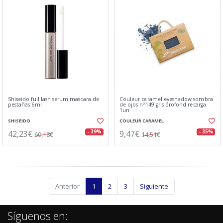
Shiseido full lash serum mascara de
Couleur caramel eyeshadow sombra
pestañas 6ml
de ojos nº149 gris profond recarga
1un
SHISEIDO
COULEUR CARAMEL
42,23€
9,47€
- 39%
- 35%
69,18€
14,51€
Anterior
1
2
3
Siguiente
Síguenos en: