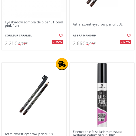
Eye shadow sombra de ojos 151 coral
Astra expert eyebrow pencil EB2
pink 1un
COULEUR CARAMEL
ASTRA MAKE-UP
2,21€
2,66€
- 75%
- 67%
8,77€
7,99€
Essence the false lashes mascara
Astra expert eyebrow pencil EB1
pestañas volume&curl 10ml