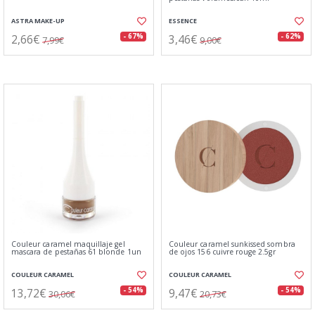
ASTRA MAKE-UP
ESSENCE
2,66€
3,46€
- 67%
- 62%
7,99€
9,00€
Couleur caramel maquillaje gel
Couleur caramel sunkissed sombra
mascara de pestañas 61 blonde 1un
de ojos 156 cuivre rouge 2.5gr
COULEUR CARAMEL
COULEUR CARAMEL
13,72€
9,47€
- 54%
- 54%
30,06€
20,73€