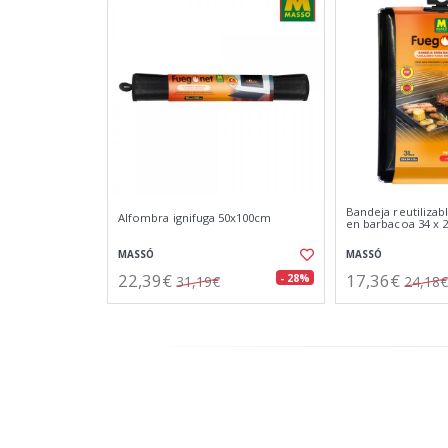
Bandeja reutilizab
Alfombra ignifuga 50x100cm
en barbacoa 34 x 2
MASSÓ
MASSÓ
22,39€
17,36€
- 28%
31,19€
24,18€