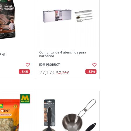
Conjunto de 4 utensilios para
3 kg
barbacoa
EDM PRODUCT
27,17€
- 54%
- 53%
57,28€