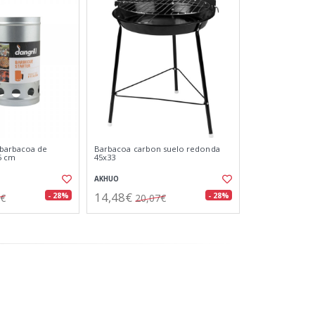
 barbacoa de
Barbacoa carbon suelo redonda
5 cm
45x33
AKHUO
14,48€
- 28%
- 28%
9€
20,07€