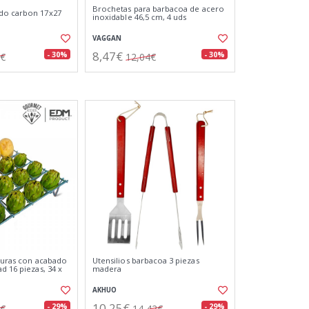
Brochetas para barbacoa de acero
do carbon 17x27
inoxidable 46,5 cm, 4 uds
VAGGAN
8,47€
- 30%
- 30%
8€
12,04€
rduras con acabado
Utensilios barbacoa 3 piezas
d 16 piezas, 34 x
madera
AKHUO
10,25€
- 29%
- 29%
0€
14,42€