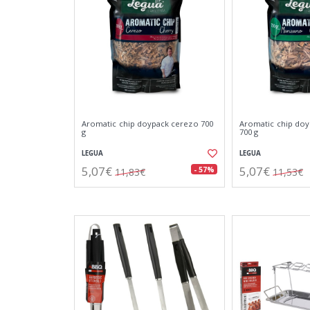
Aromatic chip doypack cerezo 700
Aromatic chip do
g
700 g
LEGUA
LEGUA
5,07€
5,07€
- 57%
11,83€
11,53€