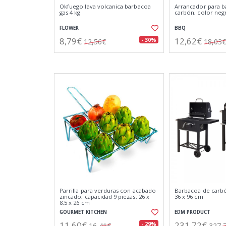
Okfuego lava volcanica barbacoa
Arrancador para b
gas 4 kg
carbón, color neg
FLOWER
BBQ
8,79€
12,62€
- 30%
12,56€
18,03€
Parrilla para verduras con acabado
Barbacoa de carbó
zincado, capacidad 9 piezas, 26 x
36 x 96 cm
8,5 x 26 cm
GOURMET KITCHEN
EDM PRODUCT
11,60€
231,72€
- 29%
16,41€
327,