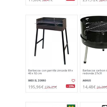
Barbacoa con parrilla zincada 69 x
Barbacoa carbon
40 x 92 cm
redonda 27x31
IMEX EL ZORRO
AKHUO
195,96€
14,48€
- 29%
275,25€
20,28€