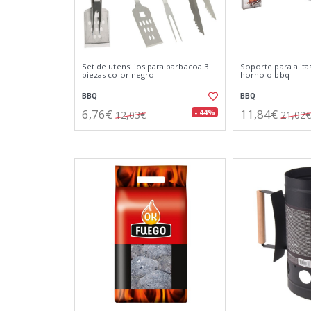
Set de utensilios para barbacoa 3
Soporte para alita
piezas color negro
horno o bbq
BBQ
BBQ
6,76€
11,84€
- 44%
12,03€
21,02€