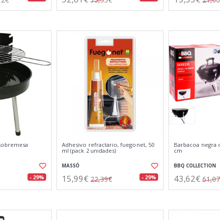
 sobremesa
Adhesivo refractario, fuegonet, 50
Barbacoa negra c
ml (pack 2 unidades)
cm
MASSÓ
BBQ COLLECTION
15,99€
43,62€
- 29%
- 29%
22,39€
61,0