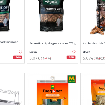
ypack manzano
Aromatic chip doypack encina 700 g
Astillas de roble 
LEGUA
LEGUA
5,07€
5,07€
- 56%
- 56%
11,47€
10,92€