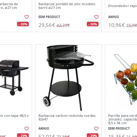
arbacoa de
Barbacoa portátil de zinc modelo
Encendedor rapi
ro, ø27 cm
barril ø27 cm
EDM PRODUCT
AKHUO
29,56€
10,96€
- 30%
- 30%
42,23€
15,5
n con tapa 48,5 x
Barbacoa carbon redonda ruedas
Parrilla para ve
82x47
zincado, capacida
8,5 x 34 cm
AKHUO
EDM PRODUCT
52,01€
15,35€
- 29%
- 29%
72€
73,55€
21,6