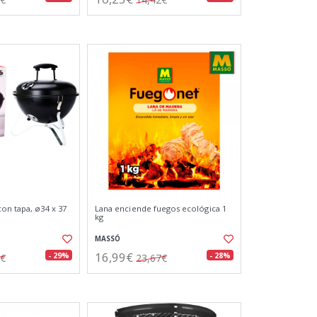
on tapa, ø34 x 37
Lana enciende fuegos ecológica 1
kg
MASSÓ
16,99€
- 29%
- 28%
7€
23,67€