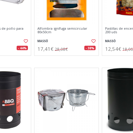
s de pollo para
Alfombra ignífuga semicircular
Pastillas de ence
80x50cm
200 uds
MASSÓ
MASSÓ
17,41€
12,54€
- 44%
- 38%
28,08€
18,0