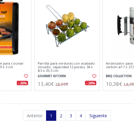
le para cocinar
Parrilla para verduras con acabado
Arrancador para
9 x 3 cm
zincado, capacidad 12 piezas, 34 x
carbón ø17 x 27,
8,5 x 25,5 cm
GOURMET KITCHEN
BBQ COLLECTION
13,40€
10,38€
- 28%
- 28%
18,59€
14,3
Anterior
1
2
3
4
Siguiente