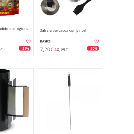
ndido ecológicas,
Salsera barbacoa con pincel
BASICS
7,20€
- 31%
- 30%
6€
10,29€