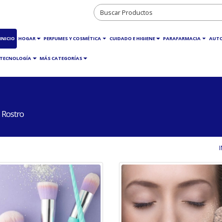
INICIO
HOGAR
PERFUMES Y COSMÉTICA
CUIDADO E HIGIENE
PARAFARMACIA
AUT
TECNOLOGÍA
MÁS CATEGORÍAS
 Rostro
I