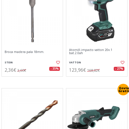
Atornill.impacto vatton 20v.1
Broca madera pala 18mm.
bat.2.0ah
STEIN
VATTON
2,36€
123,96€
- 35%
- 27%
3,60€
168,82€
Envío
Grati