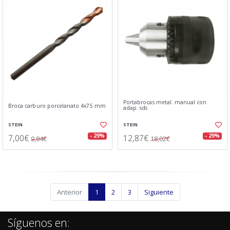
Portabrocas metal. manual con
Broca carburo porcelanato 4x75 mm
adap. sds
STEIN
STEIN
7,00€
12,87€
- 29%
- 29%
9,84€
18,02€
Anterior
1
2
3
Siguiente
Síguenos en: