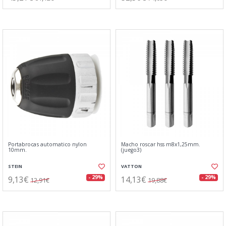
Portabrocas automatico nylon
Macho roscar hss m8x1,25mm.
10mm.
(juego3)
STEIN
VATTON
9,13€
14,13€
- 29%
- 29%
12,91€
19,88€