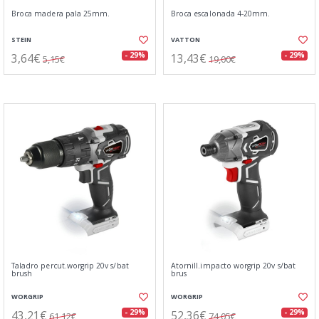
Broca madera pala 25mm.
Broca escalonada 4-20mm.
STEIN
VATTON
3,64€
13,43€
- 29%
- 29%
5,15€
19,00€
Taladro percut.worgrip 20v s/bat
Atornill.impacto worgrip 20v s/bat
brush
brus
WORGRIP
WORGRIP
43,21€
52,36€
- 29%
- 29%
61,12€
74,05€