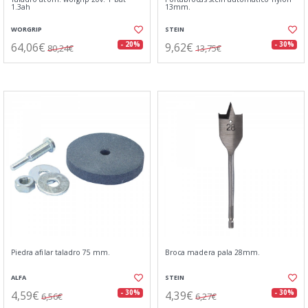
1.3ah
13mm.
WORGRIP
STEIN
64,06€
9,62€
- 20%
- 30%
80,24€
13,75€
Piedra afilar taladro 75 mm.
Broca madera pala 28mm.
ALFA
STEIN
4,59€
4,39€
- 30%
- 30%
6,56€
6,27€