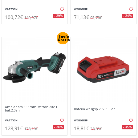
VATTON
WORGRIP
100,72€
71,13€
- 29%
- 24%
140,97€
93,70€
Envío
Gratis
Amoladora 115mm. vatton 20v.1
Bateria worgrip 20v. 1.3 ah.
bat.2.0ah.
VATTON
WORGRIP
128,91€
18,81€
- 28%
- 35%
178,19€
28,85€