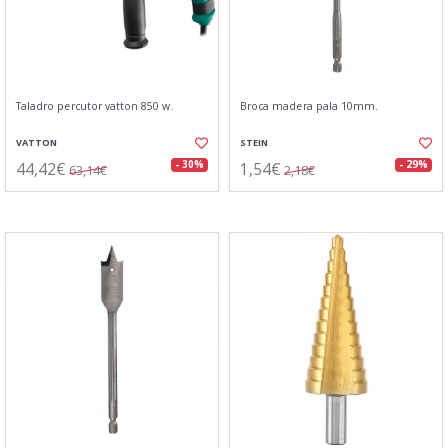
Taladro percutor vatton 850 w.
Broca madera pala 10mm.
VATTON
STEIN
44,42€
1,54€
- 30%
- 29%
63,14€
2,18€