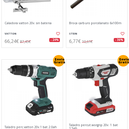
Caladora vatton 20v. sin bateria
Broca carburo porcelanato 6x100m
VATTON
STEIN
66,24€
6,77€
- 24%
- 36%
87,45€
10,61€
Envío
Envío
Gratis
Grati
Taladro percut.worgrip 20v. 1 bat
Taladro perc.vatton 20v.1 bat.2.0ah
1.5ah