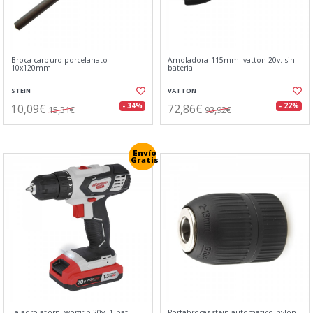
Broca carburo porcelanato
Amoladora 115mm. vatton 20v. sin
10x120mm
bateria
STEIN
VATTON
10,09€
72,86€
- 34%
- 22%
15,31€
93,92€
Envío
Gratis
Taladro atorn. worgrip 20v. 1 bat
Portabrocas stein automatico nylon