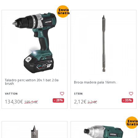
Envío
Gratis
Taladro perc.vatton 20v.1 bat.2.0a
Broca madera pala 16mm.
brush
VATTON
STEIN
134,30€
2,12€
- 28%
- 35%
185,54€
3,24€
Envío
Grati