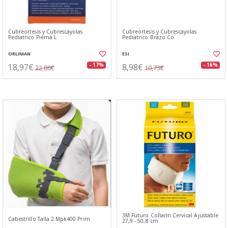
Cubreortesis y Cubrescayolas
Cubreortesis y Cubrescayolas
Pediatrico Pierna L
Pediatrico Brazo Co
ORLIMAN
ESI
18,97€
8,98€
- 17%
- 16%
22,86€
10,73€
3M Futuro Collarín Cervical Ajustable
Cabestrillo Talla 2 Mpk400 Prim
27,9 - 50,8 cm