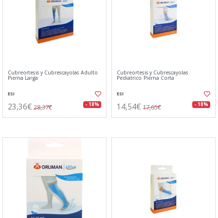
Cubreortesis y Cubrescayolas Adulto
Cubreortesis y Cubrescayolas
Pierna Larga
Pediatrico Pierna Corta
ESI
ESI
23,36€
14,54€
- 18%
- 18%
28,37€
17,65€