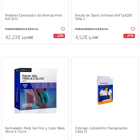
Pedalier Ejercitador de Piernas Prim
Ferula de Stack Orliman Ref Tp6200
Ref 201t
Talla 3
PARAFARMACIA BÁSICA
PARAFARMACIA BÁSICA
42,23€
4,52€
- 22%
- 21%
53,98€
5,74€
Farmalastic Pack Gel Frío y Calor Maxi
Orliman Cabestrillo Transpirable
39cm X 15cm
C42a T3