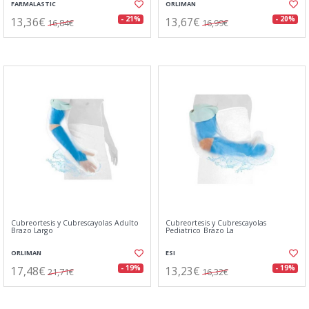
FARMALASTIC
ORLIMAN
13,36€
13,67€
- 21%
- 20%
16,84€
16,99€
Cubreortesis y Cubrescayolas Adulto
Cubreortesis y Cubrescayolas
Brazo Largo
Pediatrico Brazo La
ORLIMAN
ESI
17,48€
13,23€
- 19%
- 19%
21,71€
16,32€