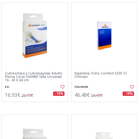
Cubreortesis y Cubrescayolas Adulto
Espaldera Ocho Comfort E250 T2
Pierna Corta Osl4490 Talla Universal
Orliman
16 - 43 X 64 cm
ESI
ORLIMAN
16,93€
46,48€
- 18%
- 18%
20,72€
56,45€