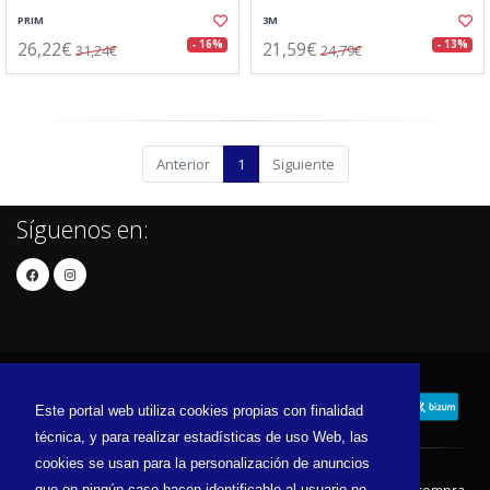
PRIM
3M
26,22€
21,59€
- 16%
- 13%
31,24€
24,79€
Anterior
1
Siguiente
Síguenos en:
Este portal web utiliza cookies propias con finalidad
técnica, y para realizar estadísticas de uso Web, las
cookies se usan para la personalización de anuncios
que en ningún caso hacen identificable al usuario no