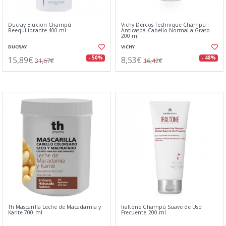
Ducray Elucion Champú
Vichy Dercos Technique Champú
Reequilibrante 400 ml
Anticaspa Cabello Normal a Graso
200 ml
DUCRAY
VICHY
15,89€
8,53€
- 50%
- 48%
31,67€
16,42€
Th Mascarilla Leche de Macadamia y
Iraltone Champú Suave de Uso
Karite 700 ml
Frecuente 200 ml