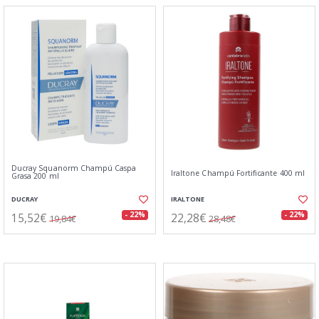
Ducray Squanorm Champú Caspa
Iraltone Champú Fortificante 400 ml
Grasa 200 ml
DUCRAY
IRALTONE
15,52€
22,28€
- 22%
- 22%
19,84€
28,48€