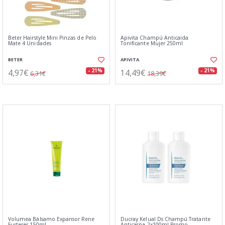
Beter Hairstyle Mini Pinzas de Pelo
Apivita Champú Anticaida
Mate 4 Unidades
Tonificante Mujer 250ml
BETER
APIVITA
4,97€
14,49€
- 21%
- 21%
6,31€
18,39€
Volumea Bálsamo Expansor Rene
Ducray Kelual Ds Champú Tratante
Furterer 150ml
Anticaspa 2x100ml Promo