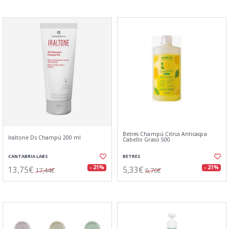
Betres Champú Citrus Anticaspa
Iraltone Ds Champú 200 ml
Cabello Graso 500
CANTABRIA LABS
BETRES
13,75€
5,33€
- 21%
- 21%
17,44€
6,76€