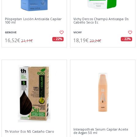
Pilopeptan Loción Anticaída Capilar
Vichy Dercos Champú Anticaspa Ds
100 ml
Cabello Seco Ec
GENOVE
VICHY
16,52€
18,19€
- 22%
- 22%
21,11€
23,24€
Interapothek Serum Capilar Aceite
Th Vcolor Eco N5 Castaño Claro
de Argan 50 ml