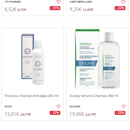
TH PHARMA
CANTABRIA LABS
6,52€
9,25€
- 33%
- 22%
9,73€
11,83€
Tricoioox Champú Anticaspa 250 ml
Ducray Sensinol Champú 400 ml
IOOX
DUCRAY
15,01€
19,36€
- 22%
- 22%
19,19€
24,75€