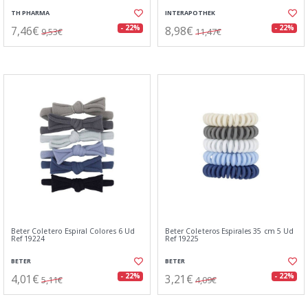
TH PHARMA
INTERAPOTHEK
7,46€
8,98€
- 22%
- 22%
9,53€
11,47€
Beter Coletero Espiral Colores 6 Ud
Beter Coleteros Espirales 35 cm 5 Ud
Ref 19224
Ref 19225
BETER
BETER
4,01€
3,21€
- 22%
- 22%
5,11€
4,09€