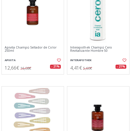
Apivita Champú Sellador de Color
Interapothek Champú Cero
250ml
Revitalizante Hombre 50
APIVITA
INTERAPOTHEK
12,66€
4,41€
- 21%
- 21%
16,08€
5,60€