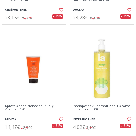
RENÉ FURTERER
DUCRAY
23,15€
28,28€
- 21%
- 21%
29,38€
35,89€
Apivita Acondicionador Brillo y
Interapothek Champú 2 en 1 Aroma
Vitalidad 150ml
Lima Limon 500
APIVITA
INTERAPOTHEK
14,47€
4,02€
- 21%
- 21%
18,36€
5,10€