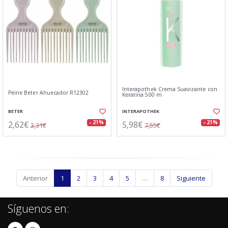
Interapothek Crema Suavizante con
Peine Beter Ahuecador R12302
Keratina 500 m
BETER
INTERAPOTHEK
2,62€
5,98€
- 21%
- 21%
3,31€
7,55€
Anterior
1
2
3
4
5
…
8
Siguiente
Síguenos en: