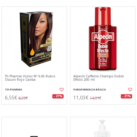
Th Pharma Vcolor Nº 6.65 Rubio
Alpecin Caffeine Champú Doble
Oscuro Rojo Caoba
Efecto 200 ml
TH PHARMA
PARAFARMACIA BÁSICA
6,55€
11,03€
- 21%
- 21%
8,33€
14,01€