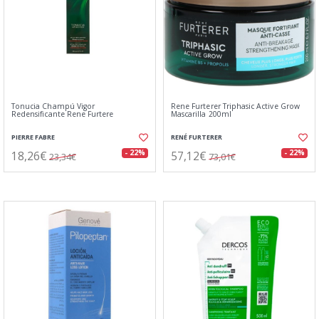
Tonucia Champú Vigor
Rene Furterer Triphasic Active Grow
Redensificante Rene Furtere
Mascarilla 200ml
PIERRE FABRE
RENÉ FURTERER
18,26€
57,12€
- 22%
- 22%
23,34€
73,01€