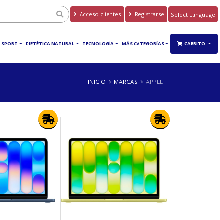
Acceso clientes
Registrarse
Powered by
Translate
 SPORT
DIETÉTICA NATURAL
TECNOLOGÍA
MÁS CATEGORÍAS
CARRITO
INICIO
MARCAS
APPLE