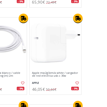
65,90€
- 9%
- 9%
9€
72,49€
 blanco / cable
Apple mw2g3zm/a white / cargador
ning (m) 2m
de red eléctrica usb-c 30w
APPLE
46,05€
- 9%
- 9%
9€
50,66€