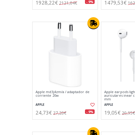
1928,22€
1479,53€
- 9%
2121,04€
162
Apple md3j4zm/a / adaptador de
Apple earpods ligh
corriente 20w
auriculares inear c
mm
APPLE
APPLE
24,73€
19,05€
- 9%
27,20€
20,95€