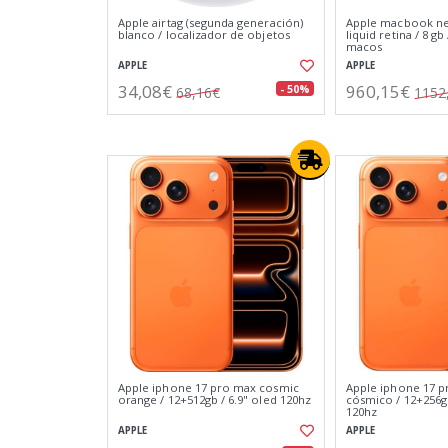
Apple airtag (segunda generación)
Apple macbook neo 
blanco / localizador de objetos
liquid retina / 8 gb 
macos
APPLE
APPLE
34,08€
960,15€
- 50%
68,16€
1152
Apple iphone 17 pro max cosmic
Apple iphone 17 p
orange / 12+512gb / 6.9" oled 120hz
cósmico / 12+256gb
120hz
APPLE
APPLE