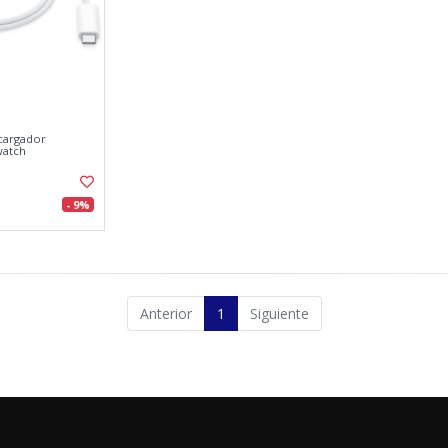
 cargador
watch
- 9%
Anterior
1
Siguiente