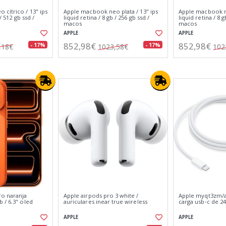
cítrico / 13" ips
Apple macbook neo plata / 13" ips
Apple macbook ne
/ 512 gb ssd /
liquid retina / 8 gb / 256 gb ssd /
liquid retina / 8 g
macos
macos
APPLE
APPLE
852,98€
852,98€
- 17%
- 17%
,18€
1023,58€
102
ro naranja
Apple airpods pro 3 white /
Apple myqt3zm/a 
 / 6.3" oled
auriculares inear true wireless
carga usb‑c de 24
APPLE
APPLE