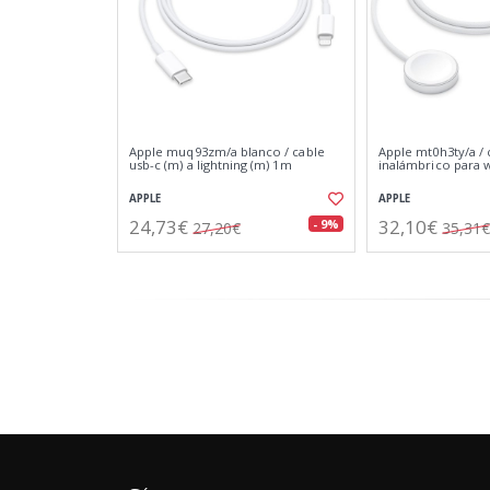
Apple muq93zm/a blanco / cable
Apple mt0h3ty/a /
usb-c (m) a lightning (m) 1m
inalámbrico para 
APPLE
APPLE
24,73€
32,10€
- 9%
27,20€
35,31€