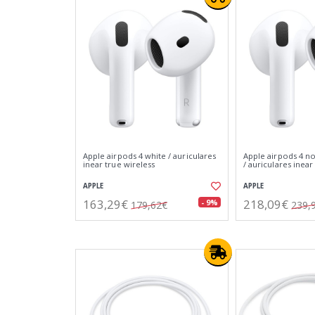
Apple airpods 4 white / auriculares
Apple airpods 4 no
inear true wireless
/ auriculares inear
APPLE
APPLE
163,29€
218,09€
- 9%
179,62€
239,