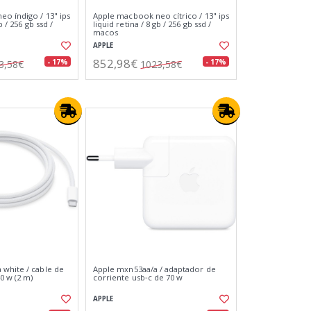
o índigo / 13" ips
Apple macbook neo cítrico / 13" ips
b / 256 gb ssd /
liquid retina / 8 gb / 256 gb ssd /
macos
APPLE
852,98€
- 17%
- 17%
3,58€
1023,58€
white / cable de
Apple mxn53aa/a / adaptador de
0 w (2 m)
corriente usb‑c de 70 w
APPLE