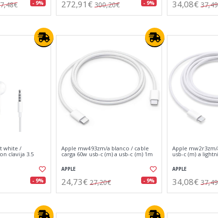
272,91€
34,08€
- 9%
- 9%
7,48€
300,20€
37,4
t white /
Apple mw493zm/a blanco / cable
Apple mw2r3zm/a
on clavija 3.5
carga 60w usb-c (m) a usb-c (m) 1m
usb-c (m) a light
APPLE
APPLE
24,73€
34,08€
- 9%
- 9%
27,20€
37,4