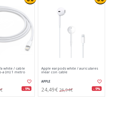
 white / cable
Apple earpods white / auriculares
sb-a (m) 1 metro
inear con cable
APPLE
24,49€
- 9%
- 9%
2€
26,94€